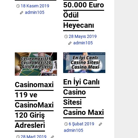
50.000 Euro
18 Kasım 2019
admin105
Ödül
Heyecanı
28 Mayıs 2019
admin105
En İyi Canlı
Casinomaxi
Casino
119 ve
Sitesi
CasinoMaxi
Casino Maxi
120 Giriş
Adresleri
6 Şubat 2019
admin105
28 Mart 2019