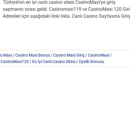
Türkiye’nin en iyi canlı casino sitesi CasinoMaxi‘ye giriş
yapmanın sırası geldi. Casinomaxi119 ve CasinoMaxi 120 Giri
Adresleri için aşağıdaki linki tıkla. Canlı Casino Sayfasına Giri
o Maxi
/
Casino Maxi Bonus
/
Casino Maxi Giriş
/
CasinoMaxi
/
/
CasinoMaxi120
/
En İyi Canlı Casino Sitesi
/
Üyelik Bonusu