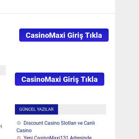
GÜNCEL YAZILAR
Discount Casino Slotları ve Canlı
yi
Casino
Yeni CasinoMaxi131 Adresinde