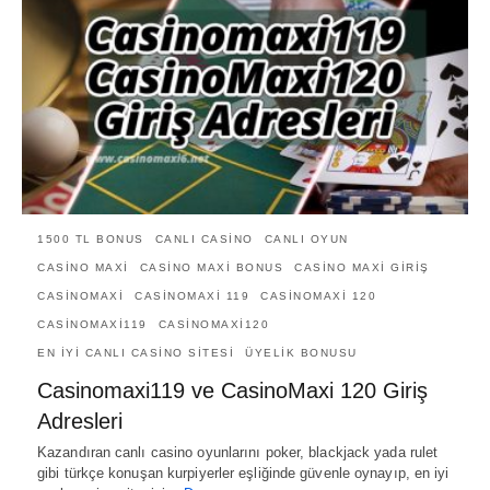
1500 TL BONUS
CANLI CASINO
CANLI OYUN
CASINO MAXI
CASINO MAXI BONUS
CASINO MAXI GIRIŞ
CASINOMAXI
CASINOMAXI 119
CASINOMAXI 120
CASINOMAXI119
CASINOMAXI120
EN İYI CANLI CASINO SITESI
ÜYELIK BONUSU
Casinomaxi119 ve CasinoMaxi 120 Giriş
Adresleri
Kazandıran canlı casino oyunlarını poker, blackjack yada rulet
gibi türkçe konuşan kurpiyerler eşliğinde güvenle oynayıp, en iyi